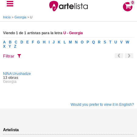
0
Inicio
>
Georgia
>
U
Viendo 1 de 1 artistas para la letra
U - Georgia
A
B
C
D
E
F
G
H
I
J
K
L
M
N
O
P
Q
R
S
T
U
V
W
X
Y
Z
Filtrar
NINA Urushadze
13 obras
Georgia
Would you prefer to view it in English?
Artelista