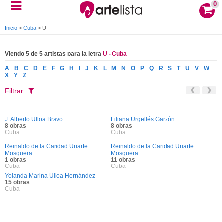
0
Inicio
>
Cuba
>
U
Viendo 5 de 5 artistas para la letra
U - Cuba
A
B
C
D
E
F
G
H
I
J
K
L
M
N
O
P
Q
R
S
T
U
V
W
X
Y
Z
Filtrar
J. Alberto Ulloa Bravo
Liliana Urgellés Garzón
8 obras
8 obras
Cuba
Cuba
Reinaldo de la Caridad Uriarte
Reinaldo de la Caridad Uriarte
Mosquera
Mosquera
1 obras
11 obras
Cuba
Cuba
Yolanda Marina Ulloa Hernández
15 obras
Cuba