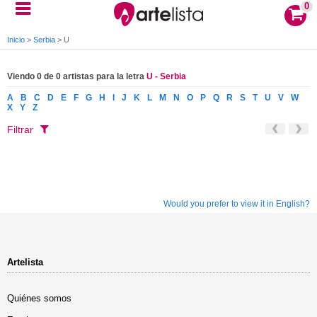
0
Inicio
>
Serbia
>
U
Viendo 0 de 0 artistas para la letra
U - Serbia
A
B
C
D
E
F
G
H
I
J
K
L
M
N
O
P
Q
R
S
T
U
V
W
X
Y
Z
Filtrar
Would you prefer to view it in English?
Artelista
Quiénes somos