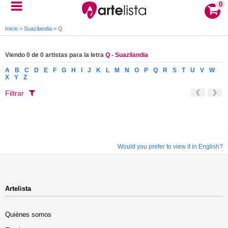
0
Inicio
>
Suazilandia
>
Q
Viendo 0 de 0 artistas para la letra
Q - Suazilandia
A
B
C
D
E
F
G
H
I
J
K
L
M
N
O
P
Q
R
S
T
U
V
W
X
Y
Z
Filtrar
Would you prefer to view it in English?
Artelista
Quiénes somos