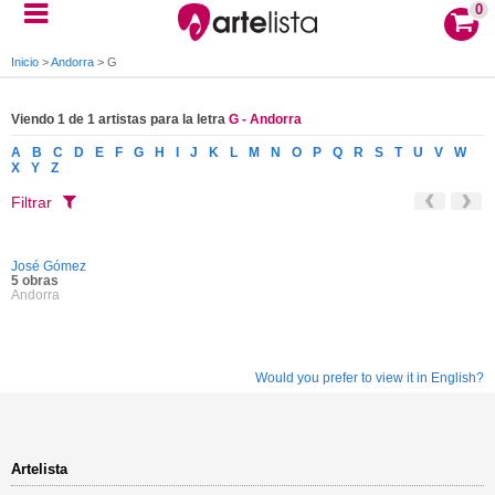
0
Inicio
>
Andorra
>
G
Viendo 1 de 1 artistas para la letra
G - Andorra
A
B
C
D
E
F
G
H
I
J
K
L
M
N
O
P
Q
R
S
T
U
V
W
X
Y
Z
Filtrar
José Gómez
5 obras
Andorra
Would you prefer to view it in English?
Artelista