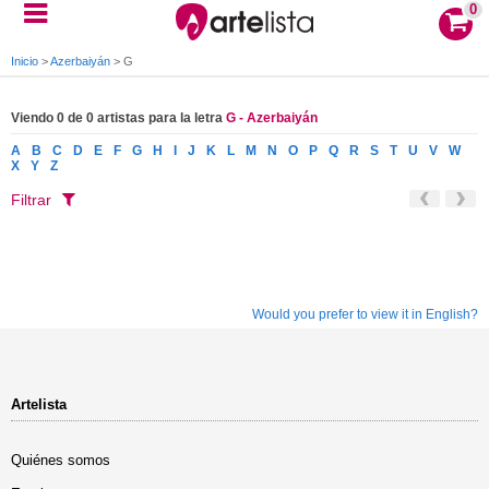
0
Inicio
>
Azerbaiyán
>
G
Viendo 0 de 0 artistas para la letra
G - Azerbaiyán
A
B
C
D
E
F
G
H
I
J
K
L
M
N
O
P
Q
R
S
T
U
V
W
X
Y
Z
Filtrar
Would you prefer to view it in English?
Artelista
Quiénes somos