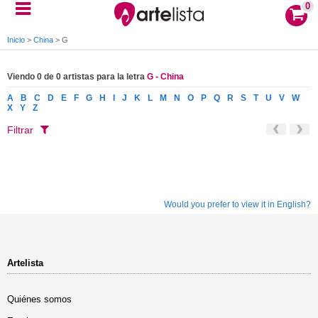
0
Inicio
>
China
>
G
Viendo 0 de 0 artistas para la letra
G - China
A
B
C
D
E
F
G
H
I
J
K
L
M
N
O
P
Q
R
S
T
U
V
W
X
Y
Z
Filtrar
Would you prefer to view it in English?
Artelista
Quiénes somos