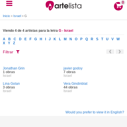
0
Inicio
>
Israel
>
G
Viendo 4 de 4 artistas para la letra
G - Israel
A
B
C
D
E
F
G
H
I
J
K
L
M
N
O
P
Q
R
S
T
U
V
W
X
Y
Z
Filtrar
Jonathan Grin
javier godoy
1 obras
7 obras
Israel
Israel
Lina Golan
Vera Gindinblat
3 obras
44 obras
Israel
Israel
Would you prefer to view it in English?