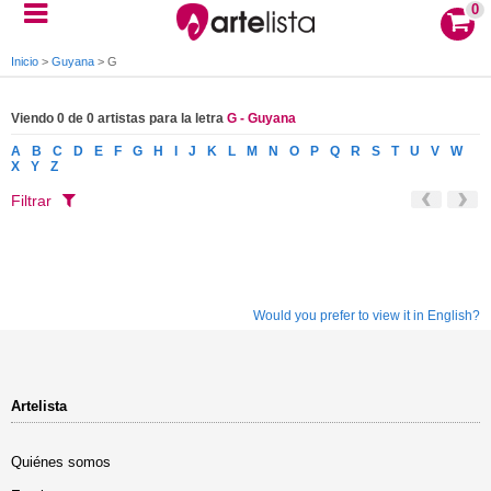
0
Inicio
>
Guyana
>
G
Viendo 0 de 0 artistas para la letra
G - Guyana
A
B
C
D
E
F
G
H
I
J
K
L
M
N
O
P
Q
R
S
T
U
V
W
X
Y
Z
Filtrar
Would you prefer to view it in English?
Artelista
Quiénes somos