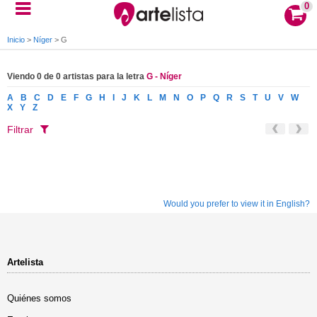
0
Inicio
>
Níger
>
G
Viendo 0 de 0 artistas para la letra
G - Níger
A
B
C
D
E
F
G
H
I
J
K
L
M
N
O
P
Q
R
S
T
U
V
W
X
Y
Z
Filtrar
Would you prefer to view it in English?
Artelista
Quiénes somos