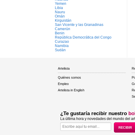
Yemen
Libia
Nauru
Omán
Kirguistán
San Vicente y las Granadinas
Camerún
Benin
República Democrática del Congo
Curazao
Namibia
Sudán
Artelista
Re
Quiénes somos
Po
Empleo
Gu
Artelista in English
R
Se
¿Te gustaría recibir nuestro
bo
La última hora y novedades del mundo del art