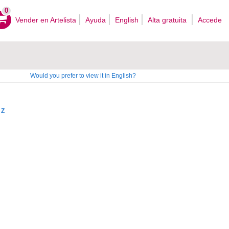
0
Vender en Artelista
Ayuda
English
Alta gratuita
Accede
Would you prefer to view it in English?
Z