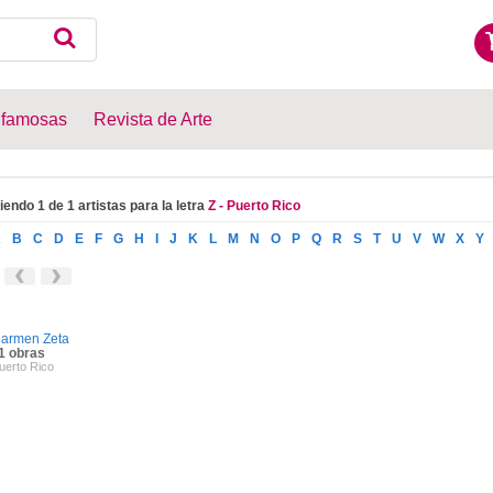
 famosas
Revista de Arte
iendo 1 de 1 artistas para la letra
Z - Puerto Rico
A
B
C
D
E
F
G
H
I
J
K
L
M
N
O
P
Q
R
S
T
U
V
W
X
Y
armen Zeta
1 obras
uerto Rico