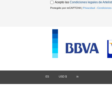
Acepto las
Condiciones legales de Artelis
Protegido por reCAPTCHA |
Privacidad
-
Condiciones
ES
/
USD $
/
in