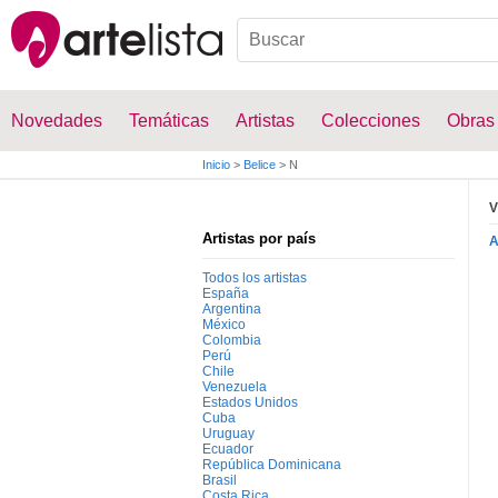
Novedades
Temáticas
Artistas
Colecciones
Obras
Inicio
>
Belice
>
N
V
Artistas por país
Todos los artistas
España
Argentina
México
Colombia
Perú
Chile
Venezuela
Estados Unidos
Cuba
Uruguay
Ecuador
República Dominicana
Brasil
Costa Rica