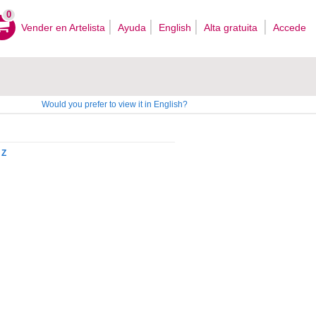
0
Vender en Artelista
Ayuda
English
Alta gratuita
Accede
Would you prefer to view it in English?
Z