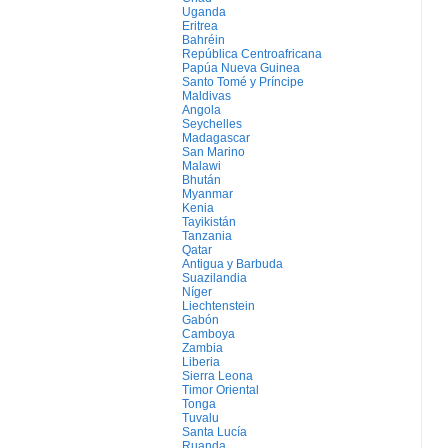
Uganda
Eritrea
Bahréin
República Centroafricana
Papúa Nueva Guinea
Santo Tomé y Príncipe
Maldivas
Angola
Seychelles
Madagascar
San Marino
Malawi
Bhután
Myanmar
Kenia
Tayikistán
Tanzania
Qatar
Antigua y Barbuda
Suazilandia
Níger
Liechtenstein
Gabón
Camboya
Zambia
Liberia
Sierra Leona
Timor Oriental
Tonga
Tuvalu
Santa Lucía
Ruanda