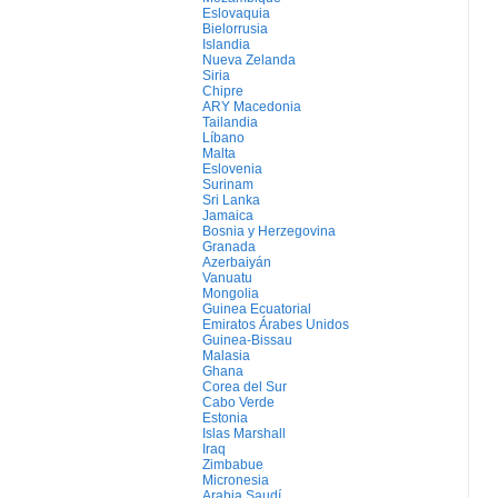
Eslovaquia
Bielorrusia
Islandia
Nueva Zelanda
Siria
Chipre
ARY Macedonia
Tailandia
Líbano
Malta
Eslovenia
Surinam
Sri Lanka
Jamaica
Bosnia y Herzegovina
Granada
Azerbaiyán
Vanuatu
Mongolia
Guinea Ecuatorial
Emiratos Árabes Unidos
Guinea-Bissau
Malasia
Ghana
Corea del Sur
Cabo Verde
Estonia
Islas Marshall
Iraq
Zimbabue
Micronesia
Arabia Saudí