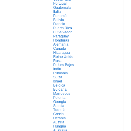
Portugal
Guatemala
Italia
Panamá
Bolivia
Francia
Puerto Rico
El Salvador
Paraguay
Honduras
Alemania
Canadá
Nicaragua
Reino Unido
Rusia
Países Bajos
India
Rumania
Suiza
Israel
Bélgica
Bulgaria
Marruecos
Polonia
Georgia
Suecia
Turquía
Grecia
Ucrania
Austria
Hungría
Australia