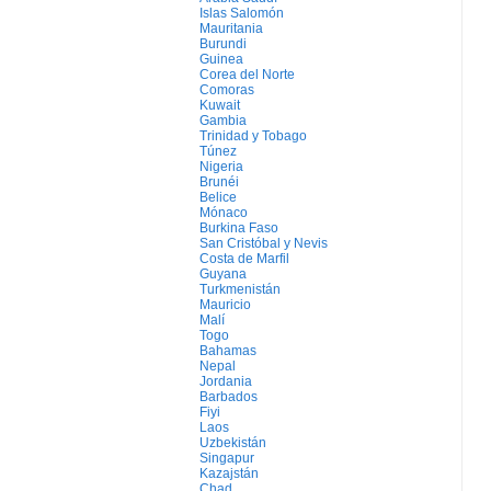
Islas Salomón
Mauritania
Burundi
Guinea
Corea del Norte
Comoras
Kuwait
Gambia
Trinidad y Tobago
Túnez
Nigeria
Brunéi
Belice
Mónaco
Burkina Faso
San Cristóbal y Nevis
Costa de Marfil
Guyana
Turkmenistán
Mauricio
Malí
Togo
Bahamas
Nepal
Jordania
Barbados
Fiyi
Laos
Uzbekistán
Singapur
Kazajstán
Chad