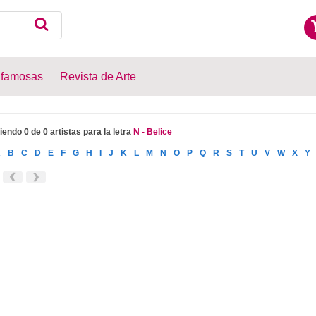
 famosas
Revista de Arte
iendo 0 de 0 artistas para la letra
N - Belice
A
B
C
D
E
F
G
H
I
J
K
L
M
N
O
P
Q
R
S
T
U
V
W
X
Y