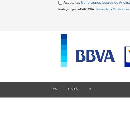
Acepto las
Condiciones legales de Artelis
Protegido por reCAPTCHA |
Privacidad
-
Condiciones
ES
/
USD $
/
in