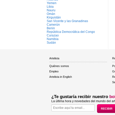
Yemen
Libia
Nauru
Omán
Kirguistán
San Vicente y las Granadinas
Camerún
Benin
República Democrática del Congo
Curazao
Namibia
Sudán
Artelista
Re
Quiénes somos
Po
Empleo
Gu
Artelista in English
R
Se
¿Te gustaría recibir nuestro
bo
La última hora y novedades del mundo del art