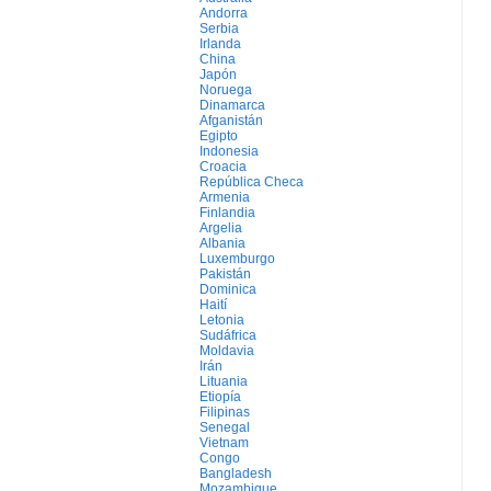
Andorra
Serbia
Irlanda
China
Japón
Noruega
Dinamarca
Afganistán
Egipto
Indonesia
Croacia
República Checa
Armenia
Finlandia
Argelia
Albania
Luxemburgo
Pakistán
Dominica
Haití
Letonia
Sudáfrica
Moldavia
Irán
Lituania
Etiopía
Filipinas
Senegal
Vietnam
Congo
Bangladesh
Mozambique