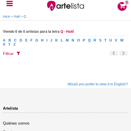
0
Inicio
>
Haití
>
Q
Viendo 0 de 0 artistas para la letra
Q - Haití
A
B
C
D
E
F
G
H
I
J
K
L
M
N
O
P
Q
R
S
T
U
V
W
X
Y
Z
Filtrar
Would you prefer to view it in English?
Artelista
Quiénes somos