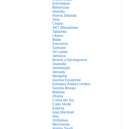
Eslovaquia
Bielorrusia
Islandia
Nueva Zelanda
Siria
Chipre
ARY Macedonia
Tailandia
Líbano
Malta
Eslovenia
Surinam
Sri Lanka
Jamaica
Bosnia y Herzegovina
Granada
Azerbaiyán
Vanuatu
Mongolia
Guinea Ecuatorial
Emiratos Árabes Unidos
Guinea-Bissau
Malasia
Ghana
Corea del Sur
Cabo Verde
Estonia
Islas Marshall
Iraq
Zimbabue
Micronesia
Arabia Saudí