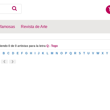
 famosas
Revista de Arte
iendo 0 de 0 artistas para la letra
Q - Togo
A
B
C
D
E
F
G
H
I
J
K
L
M
N
O
P
Q
R
S
T
U
V
W
X
Y