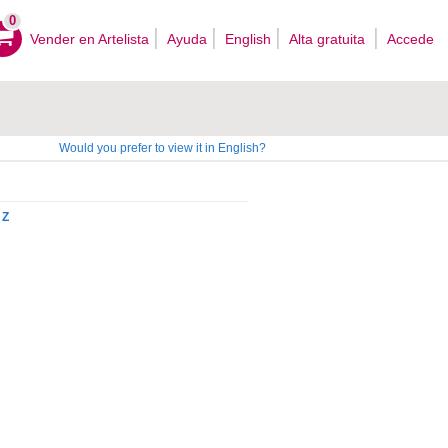
0
Vender en Artelista
Ayuda
English
Alta gratuita
Accede
Would you prefer to view it in English?
Z