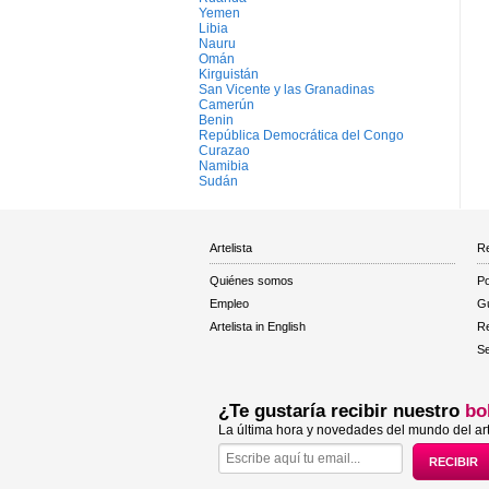
Yemen
Libia
Nauru
Omán
Kirguistán
San Vicente y las Granadinas
Camerún
Benin
República Democrática del Congo
Curazao
Namibia
Sudán
Artelista
Re
Quiénes somos
Po
Empleo
Gu
Artelista in English
R
Se
¿Te gustaría recibir nuestro
bo
La última hora y novedades del mundo del art