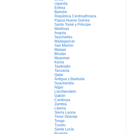
Uganda
Eritrea
Bahréin
República Centroafricana
Papúa Nueva Guinea
Santo Tomé y Príncipe
Maldivas
Angola
Seychelles
Madagascar
San Marino
Malawi
Bhután
Myanmar
Kenia
Tayikistán
Tanzania
Qatar
Antigua y Barbuda
Suazilandia
Níger
Liechtenstein
Gabón
Camboya
Zambia
Liberia
Sierra Leona
Timor Oriental
Tonga
Tuvalu
Santa Lucía
Ruanda