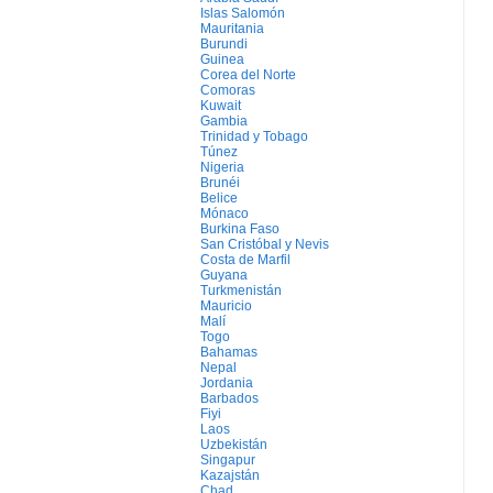
Islas Salomón
Mauritania
Burundi
Guinea
Corea del Norte
Comoras
Kuwait
Gambia
Trinidad y Tobago
Túnez
Nigeria
Brunéi
Belice
Mónaco
Burkina Faso
San Cristóbal y Nevis
Costa de Marfil
Guyana
Turkmenistán
Mauricio
Malí
Togo
Bahamas
Nepal
Jordania
Barbados
Fiyi
Laos
Uzbekistán
Singapur
Kazajstán
Chad