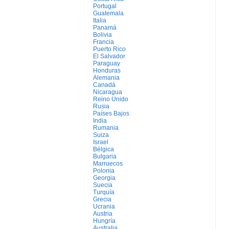
Portugal
Guatemala
Italia
Panamá
Bolivia
Francia
Puerto Rico
El Salvador
Paraguay
Honduras
Alemania
Canadá
Nicaragua
Reino Unido
Rusia
Países Bajos
India
Rumania
Suiza
Israel
Bélgica
Bulgaria
Marruecos
Polonia
Georgia
Suecia
Turquía
Grecia
Ucrania
Austria
Hungría
Australia