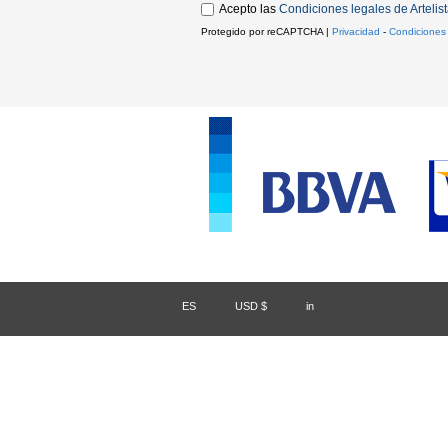
Acepto las
Condiciones legales de Artelis
Protegido por reCAPTCHA |
Privacidad
-
Condiciones
ES
/
USD $
/
in