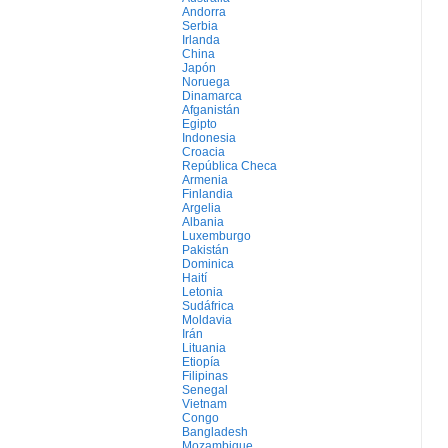
Andorra
Serbia
Irlanda
China
Japón
Noruega
Dinamarca
Afganistán
Egipto
Indonesia
Croacia
República Checa
Armenia
Finlandia
Argelia
Albania
Luxemburgo
Pakistán
Dominica
Haití
Letonia
Sudáfrica
Moldavia
Irán
Lituania
Etiopía
Filipinas
Senegal
Vietnam
Congo
Bangladesh
Mozambique