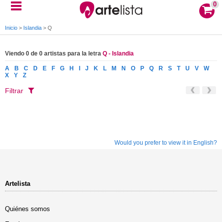
0
Inicio
>
Islandia
>
Q
Viendo 0 de 0 artistas para la letra
Q - Islandia
A
B
C
D
E
F
G
H
I
J
K
L
M
N
O
P
Q
R
S
T
U
V
W
X
Y
Z
Filtrar
Would you prefer to view it in English?
Artelista
Quiénes somos