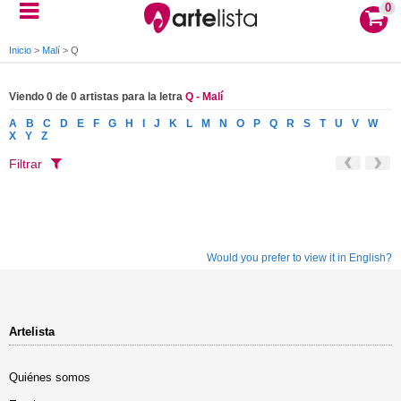
0
Inicio
>
Malí
>
Q
Viendo 0 de 0 artistas para la letra
Q - Malí
A
B
C
D
E
F
G
H
I
J
K
L
M
N
O
P
Q
R
S
T
U
V
W
X
Y
Z
Filtrar
Would you prefer to view it in English?
Artelista
Quiénes somos