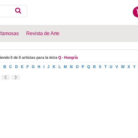
 famosas
Revista de Arte
iendo 0 de 0 artistas para la letra
Q - Hungría
A
B
C
D
E
F
G
H
I
J
K
L
M
N
O
P
Q
R
S
T
U
V
W
X
Y