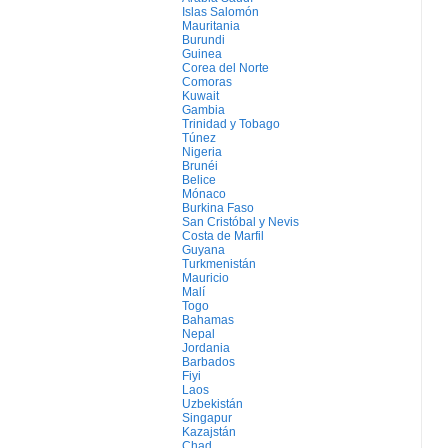
Islas Salomón
Mauritania
Burundi
Guinea
Corea del Norte
Comoras
Kuwait
Gambia
Trinidad y Tobago
Túnez
Nigeria
Brunéi
Belice
Mónaco
Burkina Faso
San Cristóbal y Nevis
Costa de Marfil
Guyana
Turkmenistán
Mauricio
Malí
Togo
Bahamas
Nepal
Jordania
Barbados
Fiyi
Laos
Uzbekistán
Singapur
Kazajstán
Chad