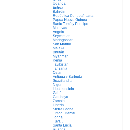
Uganda
Eritrea
Bahréin
República Centroafricana
Papúa Nueva Guinea
Santo Tomé y Príncipe
Maldivas
Angola
Seychelles
Madagascar
San Marino
Malawi
Bhután
Myanmar
Kenia
Tayikistán
Tanzania
Qatar
Antigua y Barbuda
Suazilandia
Níger
Liechtenstein
Gabón
Camboya
Zambia
Liberia
Sierra Leona
Timor Oriental
Tonga
Tuvalu
Santa Lucía
Ruanda