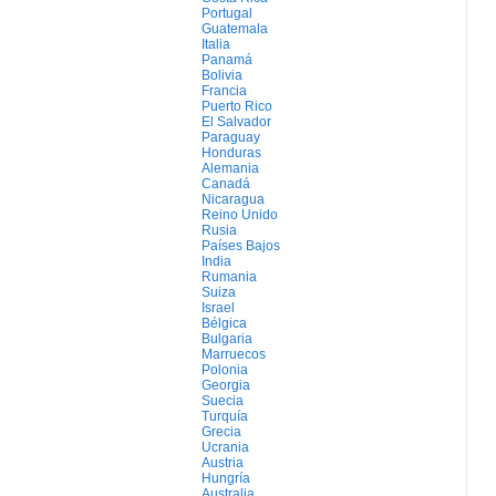
Portugal
Guatemala
Italia
Panamá
Bolivia
Francia
Puerto Rico
El Salvador
Paraguay
Honduras
Alemania
Canadá
Nicaragua
Reino Unido
Rusia
Países Bajos
India
Rumania
Suiza
Israel
Bélgica
Bulgaria
Marruecos
Polonia
Georgia
Suecia
Turquía
Grecia
Ucrania
Austria
Hungría
Australia