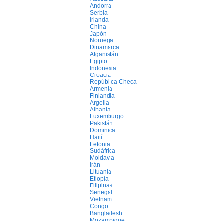
Andorra
Serbia
Irlanda
China
Japón
Noruega
Dinamarca
Afganistán
Egipto
Indonesia
Croacia
República Checa
Armenia
Finlandia
Argelia
Albania
Luxemburgo
Pakistán
Dominica
Haití
Letonia
Sudáfrica
Moldavia
Irán
Lituania
Etiopía
Filipinas
Senegal
Vietnam
Congo
Bangladesh
Mozambique