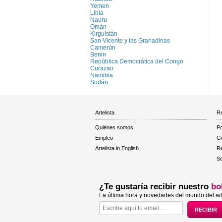
Yemen
Libia
Nauru
Omán
Kirguistán
San Vicente y las Granadinas
Camerún
Benin
República Democrática del Congo
Curazao
Namibia
Sudán
Artelista
Re
Quiénes somos
Po
Empleo
Gu
Artelista in English
R
Se
¿Te gustaría recibir nuestro
bo
La última hora y novedades del mundo del art