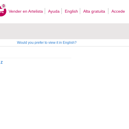
0
Vender en Artelista
Ayuda
English
Alta gratuita
Accede
Would you prefer to view it in English?
Z