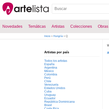
Novedades
Temáticas
Artistas
Colecciones
Obras
Inicio
>
Hungría
>
Q
V
Artistas por país
Todos los artistas
España
Argentina
México
Colombia
Perú
Chile
Venezuela
Estados Unidos
Cuba
Uruguay
Ecuador
República Dominicana
Brasil
Costa Rica