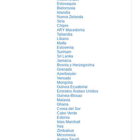
Eslovaquia
Bielorrusia
Islandia
Nueva Zelanda
Siria
Chipre
ARY Macedonia
Tailandia
Líbano
Malta
Eslovenia
Surinam
Sri Lanka
Jamaica
Bosnia y Herzegovina
Granada
Azerbaiyán
Vanuatu
Mongolia
Guinea Ecuatorial
Emiratos Árabes Unidos
Guinea-Bissau
Malasia
Ghana
Corea del Sur
Cabo Verde
Estonia
Islas Marshall
Iraq
Zimbabue
Micronesia
Arabia Saudí