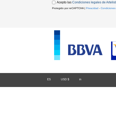
Acepto las
Condiciones legales de Artelis
Protegido por reCAPTCHA |
Privacidad
-
Condiciones
ES
/
USD $
/
in