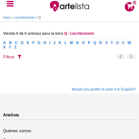
0
Inicio
>
Liechtenstein
>
Q
Viendo 0 de 0 artistas para la letra
Q - Liechtenstein
A
B
C
D
E
F
G
H
I
J
K
L
M
N
O
P
Q
R
S
T
U
V
W
X
Y
Z
Filtrar
Would you prefer to view it in English?
Artelista
Quiénes somos