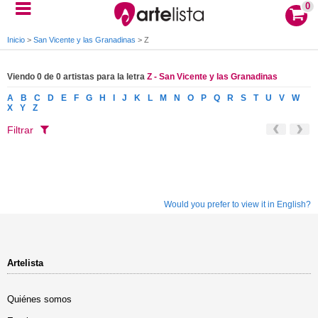
0
Inicio
>
San Vicente y las Granadinas
>
Z
Viendo 0 de 0 artistas para la letra
Z - San Vicente y las Granadinas
A
B
C
D
E
F
G
H
I
J
K
L
M
N
O
P
Q
R
S
T
U
V
W
X
Y
Z
Filtrar
Would you prefer to view it in English?
Artelista
Quiénes somos