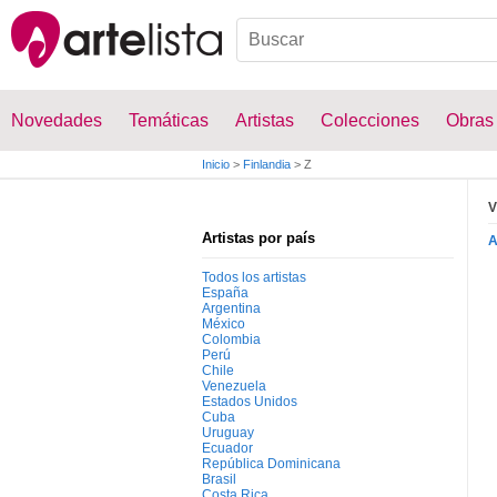
Novedades
Temáticas
Artistas
Colecciones
Obras
Inicio
>
Finlandia
>
Z
V
Artistas por país
Todos los artistas
España
Argentina
México
Colombia
Perú
Chile
Venezuela
Estados Unidos
Cuba
Uruguay
Ecuador
República Dominicana
Brasil
Costa Rica