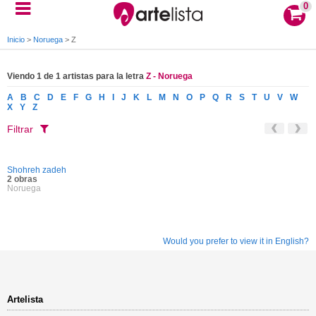
0
Inicio
>
Noruega
>
Z
Viendo 1 de 1 artistas para la letra
Z - Noruega
A
B
C
D
E
F
G
H
I
J
K
L
M
N
O
P
Q
R
S
T
U
V
W
X
Y
Z
Filtrar
Shohreh zadeh
2 obras
Noruega
Would you prefer to view it in English?
Artelista