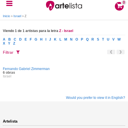
0
Inicio
>
Israel
>
Z
Viendo 1 de 1 artistas para la letra
Z - Israel
A
B
C
D
E
F
G
H
I
J
K
L
M
N
O
P
Q
R
S
T
U
V
W
X
Y
Z
Filtrar
Fernando Gabriel Zimmerman
6 obras
Israel
Would you prefer to view it in English?
Artelista