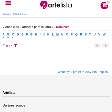
0
Inicio
>
Dominica
>
Z
Viendo 0 de 0 artistas para la letra
Z - Dominica
A
B
C
D
E
F
G
H
I
J
K
L
M
N
O
P
Q
R
S
T
U
V
W
X
Y
Z
Filtrar
Would you prefer to view it in English?
Artelista
Quiénes somos