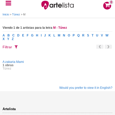
0
Inicio
>
Túnez
>
M
Viendo 1 de 1 artistas para la letra
M - Túnez
A
B
C
D
E
F
G
H
I
J
K
L
M
N
O
P
Q
R
S
T
U
V
W
X
Y
Z
Filtrar
A zakaria Mami
1 obras
Túnez
Would you prefer to view it in English?
Artelista