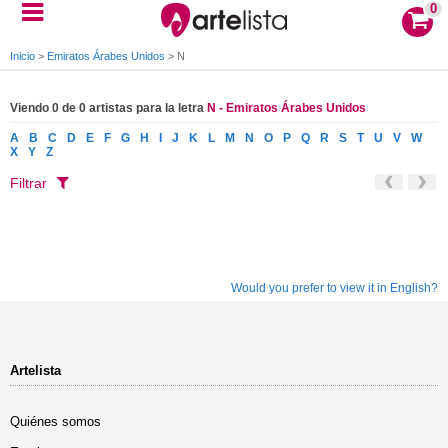
0
Inicio
>
Emiratos Árabes Unidos
>
N
Viendo 0 de 0 artistas para la letra
N - Emiratos Árabes Unidos
A
B
C
D
E
F
G
H
I
J
K
L
M
N
O
P
Q
R
S
T
U
V
W
X
Y
Z
Filtrar
Would you prefer to view it in English?
Artelista
Quiénes somos