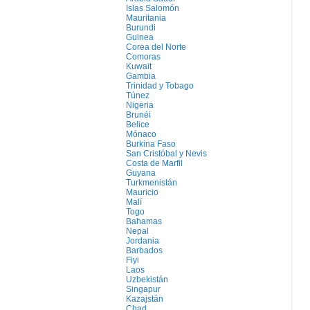
Islas Salomón
Mauritania
Burundi
Guinea
Corea del Norte
Comoras
Kuwait
Gambia
Trinidad y Tobago
Túnez
Nigeria
Brunéi
Belice
Mónaco
Burkina Faso
San Cristóbal y Nevis
Costa de Marfil
Guyana
Turkmenistán
Mauricio
Malí
Togo
Bahamas
Nepal
Jordania
Barbados
Fiyi
Laos
Uzbekistán
Singapur
Kazajstán
Chad