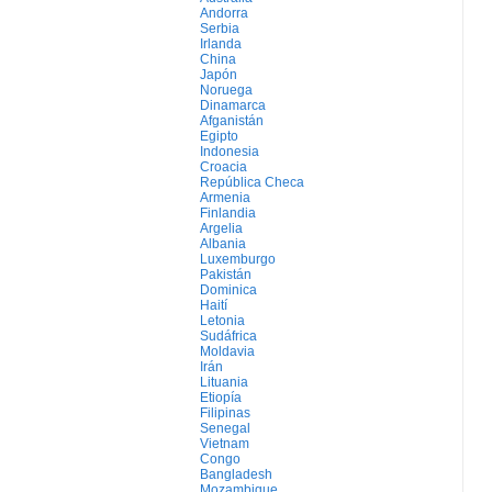
Andorra
Serbia
Irlanda
China
Japón
Noruega
Dinamarca
Afganistán
Egipto
Indonesia
Croacia
República Checa
Armenia
Finlandia
Argelia
Albania
Luxemburgo
Pakistán
Dominica
Haití
Letonia
Sudáfrica
Moldavia
Irán
Lituania
Etiopía
Filipinas
Senegal
Vietnam
Congo
Bangladesh
Mozambique