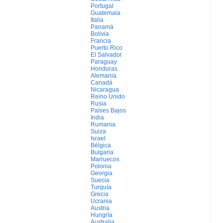
Portugal
Guatemala
Italia
Panamá
Bolivia
Francia
Puerto Rico
El Salvador
Paraguay
Honduras
Alemania
Canadá
Nicaragua
Reino Unido
Rusia
Países Bajos
India
Rumania
Suiza
Israel
Bélgica
Bulgaria
Marruecos
Polonia
Georgia
Suecia
Turquía
Grecia
Ucrania
Austria
Hungría
Australia