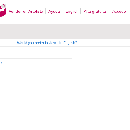
0
Vender en Artelista
Ayuda
English
Alta gratuita
Accede
Would you prefer to view it in English?
Z