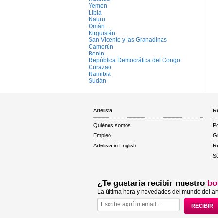
Yemen
Libia
Nauru
Omán
Kirguistán
San Vicente y las Granadinas
Camerún
Benin
República Democrática del Congo
Curazao
Namibia
Sudán
Artelista
Re
Quiénes somos
Po
Empleo
Gu
Artelista in English
R
Se
¿Te gustaría recibir nuestro
bo
La última hora y novedades del mundo del art