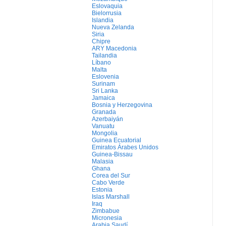
Eslovaquia
Bielorrusia
Islandia
Nueva Zelanda
Siria
Chipre
ARY Macedonia
Tailandia
Líbano
Malta
Eslovenia
Surinam
Sri Lanka
Jamaica
Bosnia y Herzegovina
Granada
Azerbaiyán
Vanuatu
Mongolia
Guinea Ecuatorial
Emiratos Árabes Unidos
Guinea-Bissau
Malasia
Ghana
Corea del Sur
Cabo Verde
Estonia
Islas Marshall
Iraq
Zimbabue
Micronesia
Arabia Saudí