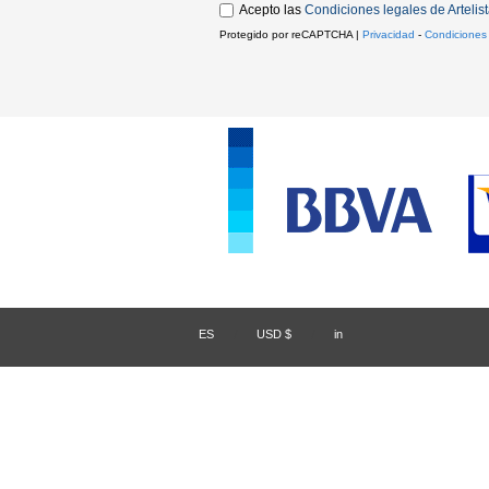
Acepto las
Condiciones legales de Artelis
Protegido por reCAPTCHA |
Privacidad
-
Condiciones
ES
/
USD $
/
in