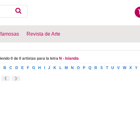
 famosas
Revista de Arte
iendo 0 de 0 artistas para la letra
N - Islandia
A
B
C
D
E
F
G
H
I
J
K
L
M
N
O
P
Q
R
S
T
U
V
W
X
Y