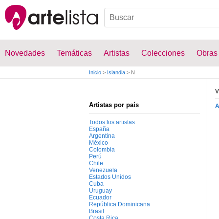
Novedades
Temáticas
Artistas
Colecciones
Obras
Inicio
>
Islandia
>
N
V
Artistas por país
Todos los artistas
España
Argentina
México
Colombia
Perú
Chile
Venezuela
Estados Unidos
Cuba
Uruguay
Ecuador
República Dominicana
Brasil
Costa Rica