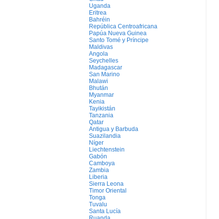
Uganda
Eritrea
Bahréin
República Centroafricana
Papúa Nueva Guinea
Santo Tomé y Príncipe
Maldivas
Angola
Seychelles
Madagascar
San Marino
Malawi
Bhután
Myanmar
Kenia
Tayikistán
Tanzania
Qatar
Antigua y Barbuda
Suazilandia
Níger
Liechtenstein
Gabón
Camboya
Zambia
Liberia
Sierra Leona
Timor Oriental
Tonga
Tuvalu
Santa Lucía
Ruanda