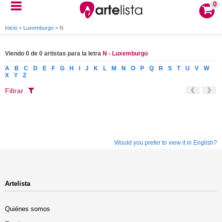
0
Inicio
>
Luxemburgo
>
N
Viendo 0 de 0 artistas para la letra
N - Luxemburgo
A
B
C
D
E
F
G
H
I
J
K
L
M
N
O
P
Q
R
S
T
U
V
W
X
Y
Z
Filtrar
Would you prefer to view it in English?
Artelista
Quiénes somos