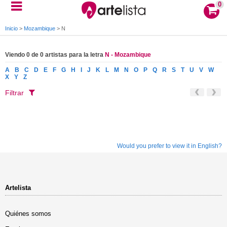
0
Inicio
>
Mozambique
>
N
Viendo 0 de 0 artistas para la letra
N - Mozambique
A
B
C
D
E
F
G
H
I
J
K
L
M
N
O
P
Q
R
S
T
U
V
W
X
Y
Z
Filtrar
Would you prefer to view it in English?
Artelista
Quiénes somos