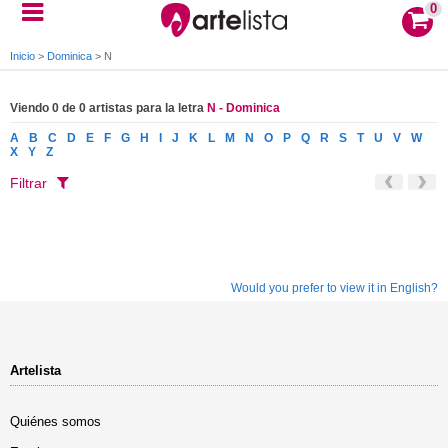
0
Inicio
>
Dominica
>
N
Viendo 0 de 0 artistas para la letra
N - Dominica
A
B
C
D
E
F
G
H
I
J
K
L
M
N
O
P
Q
R
S
T
U
V
W
X
Y
Z
Filtrar
Would you prefer to view it in English?
Artelista
Quiénes somos