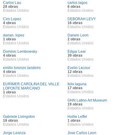
Carlos Lau
carlos lagos
28 obras
6 obras
Estados Unidos
Estados Unidos
Ciro Lopez
DEBORAH LEVY
4 obras
16 obras
Estados Unidos
Estados Unidos
darian. lopez
Darwin Leon
1 obras
2 obras
Estados Unidos
Estados Unidos
Dominic Lembowsky
Edgar Leal
4 obras
39 obras
Estados Unidos
Estados Unidos
emilio lorenzo landeiro
Evelio Lecour
4 obras
12 obras
Estados Unidos
Estados Unidos
EURIMER CAROLINA DEL VALLE
felix laguna
17 obras
LOPONTE MARCANO
Estados Unidos
1 obras
Estados Unidos
GHN Latino Art Museum
19 obras
Estados Unidos
Gabriele Livingston
Hollie Leffel
16 obras
1 obras
Estados Unidos
Estados Unidos
Jorge Leanza
Jose Carlos Leon