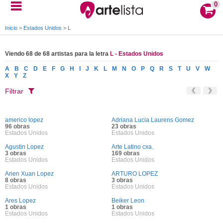
0
Inicio
>
Estados Unidos
>
L
Viendo 68 de 68 artistas para la letra
L - Estados Unidos
A
B
C
D
E
F
G
H
I
J
K
L
M
N
O
P
Q
R
S
T
U
V
W
X
Y
Z
Filtrar
americo lopez
Adriana Lucia Laurens Gomez
96 obras
23 obras
Estados Unidos
Estados Unidos
Agustin Lopez
Arte Latino cxa.
3 obras
169 obras
Estados Unidos
Estados Unidos
Arien Xuan Lopez
ARTURO LOPEZ
8 obras
3 obras
Estados Unidos
Estados Unidos
Ares Lopez
Beiker Leon
1 obras
1 obras
Estados Unidos
Estados Unidos