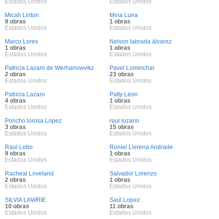
Estados Unidos
Estados Unidos
Micah Linton
Mina Luna
9 obras
1 obras
Estados Unidos
Estados Unidos
Marco Lores
Nelson labrada álvarez
1 obras
1 obras
Estados Unidos
Estados Unidos
Patricia Lazaro de Werhanowvikz
Pavel Lominchar
2 obras
23 obras
Estados Unidos
Estados Unidos
Patricia Lazaro
Patty Leon
4 obras
1 obras
Estados Unidos
Estados Unidos
Poncho lorosa Lopez
raul lozano
3 obras
15 obras
Estados Unidos
Estados Unidos
Raul Lobo
Roniel Llerena Andrade
9 obras
1 obras
Estados Unidos
Estados Unidos
Racheal Loveland
Salvador Lorenzo
2 obras
1 obras
Estados Unidos
Estados Unidos
SILVIA LAWRIE
Saul Lopez
10 obras
11 obras
Estados Unidos
Estados Unidos