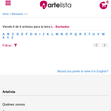
0
Inicio
>
Barbados
>
L
Viendo 0 de 0 artistas para la letra
L - Barbados
A
B
C
D
E
F
G
H
I
J
K
L
M
N
O
P
Q
R
S
T
U
V
W
X
Y
Z
Filtrar
Would you prefer to view it in English?
Artelista
Quiénes somos