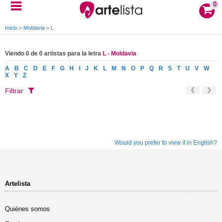
0
Inicio
>
Moldavia
>
L
Viendo 0 de 0 artistas para la letra
L - Moldavia
A
B
C
D
E
F
G
H
I
J
K
L
M
N
O
P
Q
R
S
T
U
V
W
X
Y
Z
Filtrar
Would you prefer to view it in English?
Artelista
Quiénes somos