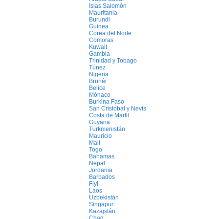
Islas Salomón
Mauritania
Burundi
Guinea
Corea del Norte
Comoras
Kuwait
Gambia
Trinidad y Tobago
Túnez
Nigeria
Brunéi
Belice
Mónaco
Burkina Faso
San Cristóbal y Nevis
Costa de Marfil
Guyana
Turkmenistán
Mauricio
Malí
Togo
Bahamas
Nepal
Jordania
Barbados
Fiyi
Laos
Uzbekistán
Singapur
Kazajstán
Chad