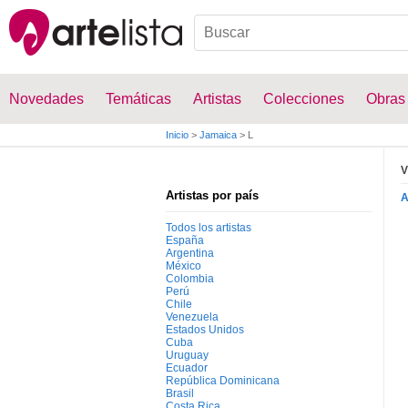
Novedades
Temáticas
Artistas
Colecciones
Obras
Inicio
>
Jamaica
>
L
V
Artistas por país
Todos los artistas
España
Argentina
México
Colombia
Perú
Chile
Venezuela
Estados Unidos
Cuba
Uruguay
Ecuador
República Dominicana
Brasil
Costa Rica