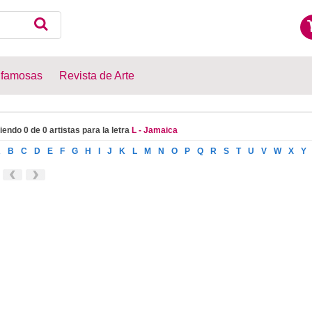
 famosas
Revista de Arte
iendo 0 de 0 artistas para la letra
L - Jamaica
A
B
C
D
E
F
G
H
I
J
K
L
M
N
O
P
Q
R
S
T
U
V
W
X
Y