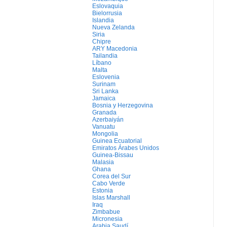
Eslovaquia
Bielorrusia
Islandia
Nueva Zelanda
Siria
Chipre
ARY Macedonia
Tailandia
Líbano
Malta
Eslovenia
Surinam
Sri Lanka
Jamaica
Bosnia y Herzegovina
Granada
Azerbaiyán
Vanuatu
Mongolia
Guinea Ecuatorial
Emiratos Árabes Unidos
Guinea-Bissau
Malasia
Ghana
Corea del Sur
Cabo Verde
Estonia
Islas Marshall
Iraq
Zimbabue
Micronesia
Arabia Saudí