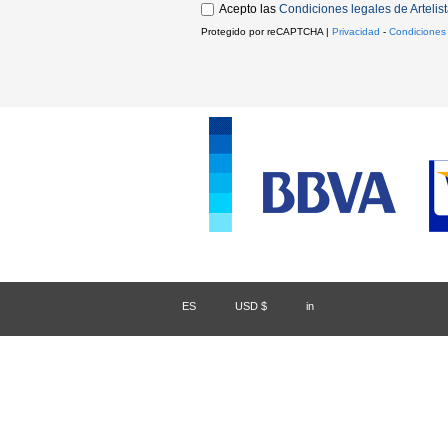
Acepto las
Condiciones legales de Artelis
Protegido por reCAPTCHA |
Privacidad
-
Condiciones
ES
/
USD $
/
in