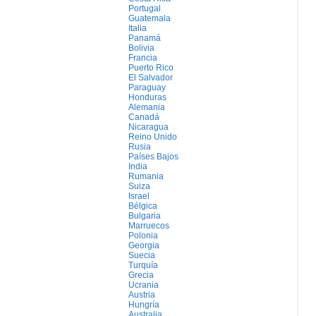
Portugal
Guatemala
Italia
Panamá
Bolivia
Francia
Puerto Rico
El Salvador
Paraguay
Honduras
Alemania
Canadá
Nicaragua
Reino Unido
Rusia
Países Bajos
India
Rumania
Suiza
Israel
Bélgica
Bulgaria
Marruecos
Polonia
Georgia
Suecia
Turquía
Grecia
Ucrania
Austria
Hungría
Australia