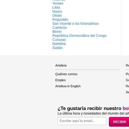
Yemen
Libia
Nauru
Omán
Kirguistán
San Vicente y las Granadinas
Camerún
Benin
República Democrática del Congo
Curazao
Namibia
Sudán
Artelista
Re
Quiénes somos
Po
Empleo
Gu
Artelista in English
R
Se
¿Te gustaría recibir nuestro
bo
La última hora y novedades del mundo del art