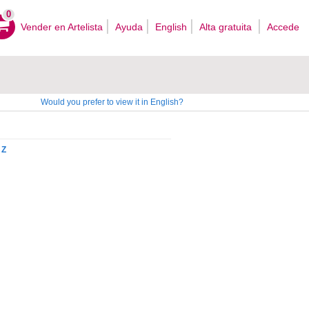
0
Vender en Artelista
Ayuda
English
Alta gratuita
Accede
Would you prefer to view it in English?
Z