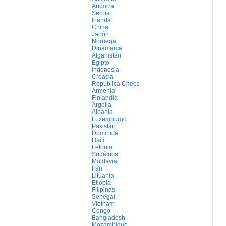
Andorra
Serbia
Irlanda
China
Japón
Noruega
Dinamarca
Afganistán
Egipto
Indonesia
Croacia
República Checa
Armenia
Finlandia
Argelia
Albania
Luxemburgo
Pakistán
Dominica
Haití
Letonia
Sudáfrica
Moldavia
Irán
Lituania
Etiopía
Filipinas
Senegal
Vietnam
Congo
Bangladesh
Mozambique