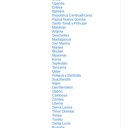
Uganda
Eritrea
Bahréin
República Centroafricana
Papúa Nueva Guinea
Santo Tomé y Príncipe
Maldivas
Angola
Seychelles
Madagascar
San Marino
Malawi
Bhután
Myanmar
Kenia
Tayikistán
Tanzania
Qatar
Antigua y Barbuda
Suazilandia
Níger
Liechtenstein
Gabón
Camboya
Zambia
Liberia
Sierra Leona
Timor Oriental
Tonga
Tuvalu
Santa Lucía
Ruanda