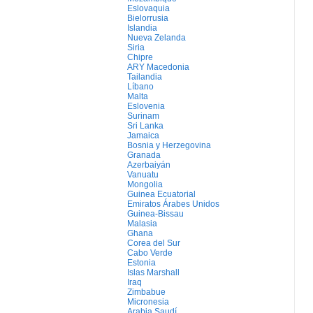
Eslovaquia
Bielorrusia
Islandia
Nueva Zelanda
Siria
Chipre
ARY Macedonia
Tailandia
Líbano
Malta
Eslovenia
Surinam
Sri Lanka
Jamaica
Bosnia y Herzegovina
Granada
Azerbaiyán
Vanuatu
Mongolia
Guinea Ecuatorial
Emiratos Árabes Unidos
Guinea-Bissau
Malasia
Ghana
Corea del Sur
Cabo Verde
Estonia
Islas Marshall
Iraq
Zimbabue
Micronesia
Arabia Saudí