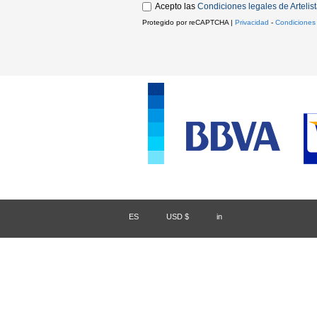
Acepto las
Condiciones legales de Artelis
Protegido por reCAPTCHA |
Privacidad
-
Condiciones
ES
/
USD $
/
in