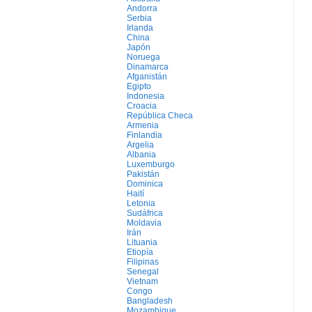
Andorra
Serbia
Irlanda
China
Japón
Noruega
Dinamarca
Afganistán
Egipto
Indonesia
Croacia
República Checa
Armenia
Finlandia
Argelia
Albania
Luxemburgo
Pakistán
Dominica
Haití
Letonia
Sudáfrica
Moldavia
Irán
Lituania
Etiopía
Filipinas
Senegal
Vietnam
Congo
Bangladesh
Mozambique