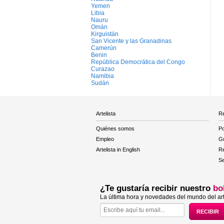
Yemen
Libia
Nauru
Omán
Kirguistán
San Vicente y las Granadinas
Camerún
Benin
República Democrática del Congo
Curazao
Namibia
Sudán
Artelista
Re
Quiénes somos
Po
Empleo
Gu
Artelista in English
R
Se
¿Te gustaría recibir nuestro
bo
La última hora y novedades del mundo del art