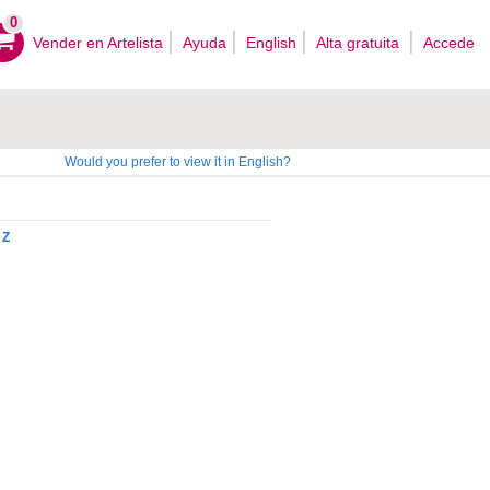
0
Vender en Artelista
Ayuda
English
Alta gratuita
Accede
Would you prefer to view it in English?
Z