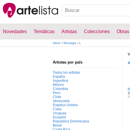
Novedades
Temáticas
Artistas
Colecciones
Obras
Inicio
>
Noruega
>
L
V
Artistas por país
Todos los artistas
España
Argentina
México
Colombia
R
Perú
3
Chile
N
Venezuela
Estados Unidos
Cuba
Uruguay
Ecuador
República Dominicana
Brasil
Costa Rica