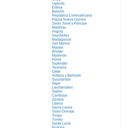
Uganda
Eritrea
Bahréin
República Centroafricana
Papúa Nueva Guinea
Santo Tomé y Príncipe
Maldivas
Angola
Seychelles
Madagascar
San Marino
Malawi
Bhután
Myanmar
Kenia
Tayikistán
Tanzania
Qatar
Antigua y Barbuda
Suazilandia
Níger
Liechtenstein
Gabón
Camboya
Zambia
Liberia
Sierra Leona
Timor Oriental
Tonga
Tuvalu
Santa Lucía
Ruanda