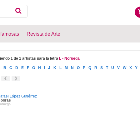
 famosas
Revista de Arte
iendo 1 de 1 artistas para la letra
L - Noruega
A
B
C
D
E
F
G
H
I
J
K
L
M
N
O
P
Q
R
S
T
U
V
W
X
Y
afael López Gutiérrez
 obras
oruega