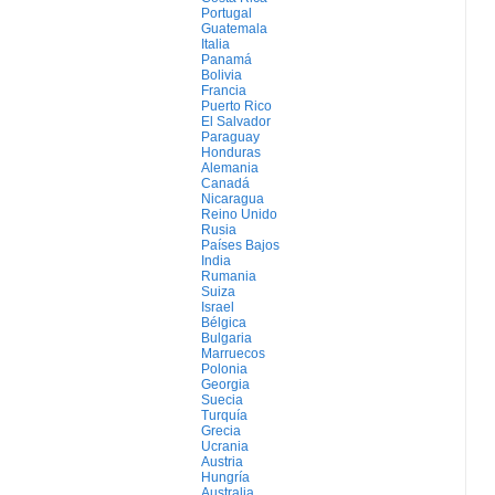
Portugal
Guatemala
Italia
Panamá
Bolivia
Francia
Puerto Rico
El Salvador
Paraguay
Honduras
Alemania
Canadá
Nicaragua
Reino Unido
Rusia
Países Bajos
India
Rumania
Suiza
Israel
Bélgica
Bulgaria
Marruecos
Polonia
Georgia
Suecia
Turquía
Grecia
Ucrania
Austria
Hungría
Australia