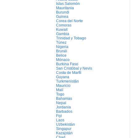
Islas Salomón
Mauritania
Burundi
Guinea
Corea del Norte
Comoras
Kuwait
Gambia
Trinidad y Tobago
Túnez
Nigeria
Brunéi
Belice
Mónaco
Burkina Faso
San Cristóbal y Nevis
Costa de Marfil
Guyana
Turkmenistán
Mauricio
Malí
Togo
Bahamas
Nepal
Jordania
Barbados
Fiyi
Laos
Uzbekistán
Singapur
Kazajstán
Chad