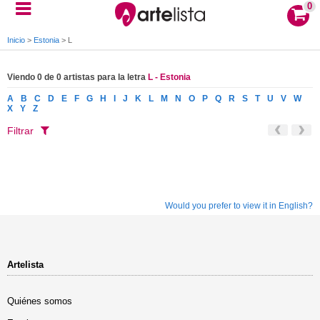
0
Inicio
>
Estonia
>
L
Viendo 0 de 0 artistas para la letra
L - Estonia
A
B
C
D
E
F
G
H
I
J
K
L
M
N
O
P
Q
R
S
T
U
V
W
X
Y
Z
Filtrar
Would you prefer to view it in English?
Artelista
Quiénes somos