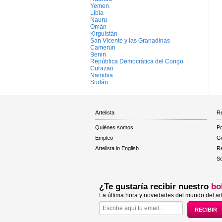
Yemen
Libia
Nauru
Omán
Kirguistán
San Vicente y las Granadinas
Camerún
Benin
República Democrática del Congo
Curazao
Namibia
Sudán
Artelista
Re
Quiénes somos
Po
Empleo
Gu
Artelista in English
R
Se
¿Te gustaría recibir nuestro
bo
La última hora y novedades del mundo del art