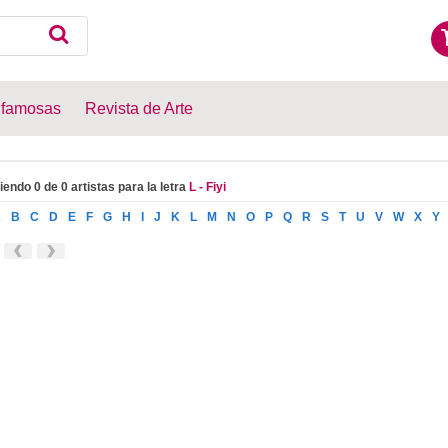
 famosas
Revista de Arte
iendo 0 de 0 artistas para la letra
L - Fiyi
A
B
C
D
E
F
G
H
I
J
K
L
M
N
O
P
Q
R
S
T
U
V
W
X
Y