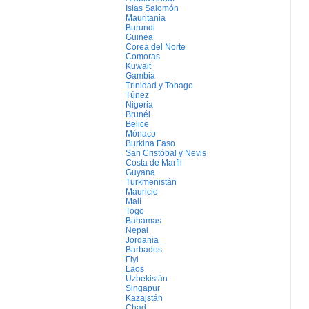
Islas Salomón
Mauritania
Burundi
Guinea
Corea del Norte
Comoras
Kuwait
Gambia
Trinidad y Tobago
Túnez
Nigeria
Brunéi
Belice
Mónaco
Burkina Faso
San Cristóbal y Nevis
Costa de Marfil
Guyana
Turkmenistán
Mauricio
Malí
Togo
Bahamas
Nepal
Jordania
Barbados
Fiyi
Laos
Uzbekistán
Singapur
Kazajstán
Chad