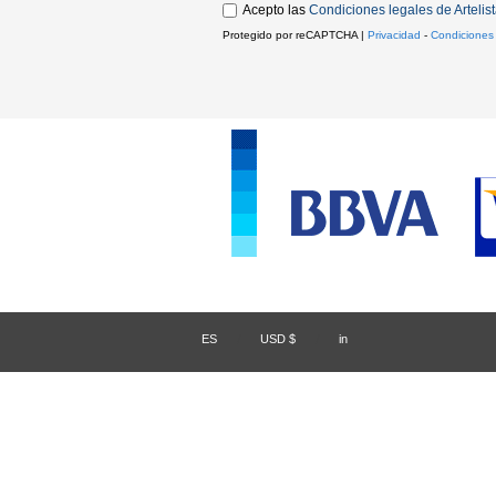
Acepto las
Condiciones legales de Artelis
Protegido por reCAPTCHA |
Privacidad
-
Condiciones
ES
/
USD $
/
in