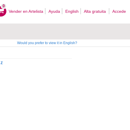
0
Vender en Artelista
Ayuda
English
Alta gratuita
Accede
Would you prefer to view it in English?
Z