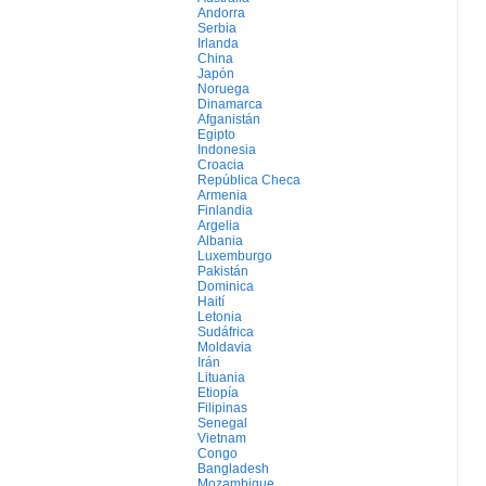
Andorra
Serbia
Irlanda
China
Japón
Noruega
Dinamarca
Afganistán
Egipto
Indonesia
Croacia
República Checa
Armenia
Finlandia
Argelia
Albania
Luxemburgo
Pakistán
Dominica
Haití
Letonia
Sudáfrica
Moldavia
Irán
Lituania
Etiopía
Filipinas
Senegal
Vietnam
Congo
Bangladesh
Mozambique