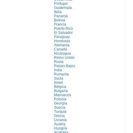
Portugal
Guatemala
Italia
Panamá
Bolivia
Francia
Puerto Rico
El Salvador
Paraguay
Honduras
Alemania
Canadá
Nicaragua
Reino Unido
Rusia
Países Bajos
India
Rumania
Suiza
Israel
Bélgica
Bulgaria
Marruecos
Polonia
Georgia
Suecia
Turquía
Grecia
Ucrania
Austria
Hungría
Australia