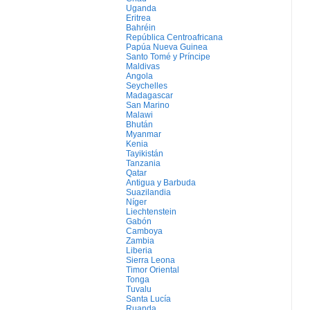
Uganda
Eritrea
Bahréin
República Centroafricana
Papúa Nueva Guinea
Santo Tomé y Príncipe
Maldivas
Angola
Seychelles
Madagascar
San Marino
Malawi
Bhután
Myanmar
Kenia
Tayikistán
Tanzania
Qatar
Antigua y Barbuda
Suazilandia
Níger
Liechtenstein
Gabón
Camboya
Zambia
Liberia
Sierra Leona
Timor Oriental
Tonga
Tuvalu
Santa Lucía
Ruanda