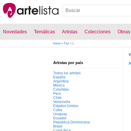
Novedades
Temáticas
Artistas
Colecciones
Obras
Inicio
>
Fiyi
>
L
V
Artistas por país
Todos los artistas
España
Argentina
México
Colombia
Perú
Chile
Venezuela
Estados Unidos
Cuba
Uruguay
Ecuador
República Dominicana
Brasil
Costa Rica