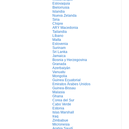
Eslovaquia
Bielorrusia
Islandia
Nueva Zelanda
Siria
Chipre
ARY Macedonia
Tailandia
Líbano
Malta
Eslovenia
Surinam
Sri Lanka
Jamaica
Bosnia y Herzegovina
Granada
Azerbaiyán
Vanuatu
Mongolia
Guinea Ecuatorial
Emiratos Árabes Unidos
Guinea-Bissau
Malasia
Ghana
Corea del Sur
Cabo Verde
Estonia
Islas Marshall
Iraq
Zimbabue
Micronesia
Arabia Saudí