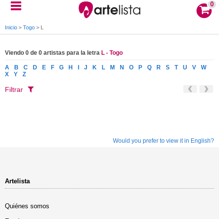
0
Inicio
>
Togo
>
L
Viendo 0 de 0 artistas para la letra
L - Togo
A
B
C
D
E
F
G
H
I
J
K
L
M
N
O
P
Q
R
S
T
U
V
W
X
Y
Z
Filtrar
Would you prefer to view it in English?
Artelista
Quiénes somos