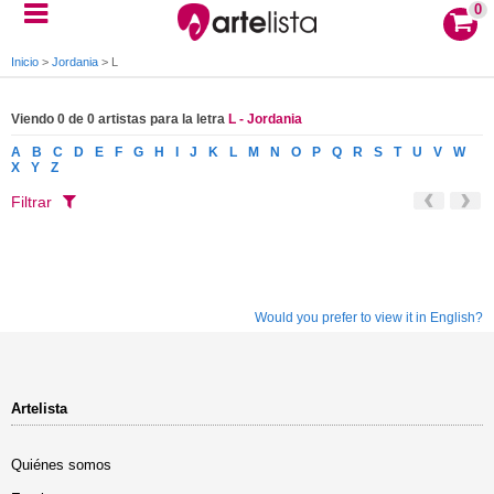
0
Inicio
>
Jordania
>
L
Viendo 0 de 0 artistas para la letra
L - Jordania
A
B
C
D
E
F
G
H
I
J
K
L
M
N
O
P
Q
R
S
T
U
V
W
X
Y
Z
Filtrar
Would you prefer to view it in English?
Artelista
Quiénes somos