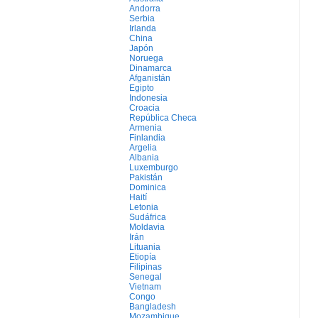
Andorra
Serbia
Irlanda
China
Japón
Noruega
Dinamarca
Afganistán
Egipto
Indonesia
Croacia
República Checa
Armenia
Finlandia
Argelia
Albania
Luxemburgo
Pakistán
Dominica
Haití
Letonia
Sudáfrica
Moldavia
Irán
Lituania
Etiopía
Filipinas
Senegal
Vietnam
Congo
Bangladesh
Mozambique