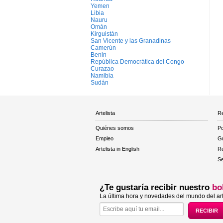
Yemen
Libia
Nauru
Omán
Kirguistán
San Vicente y las Granadinas
Camerún
Benin
República Democrática del Congo
Curazao
Namibia
Sudán
Artelista
Re
Quiénes somos
Po
Empleo
Gu
Artelista in English
R
Se
¿Te gustaría recibir nuestro
bo
La última hora y novedades del mundo del art