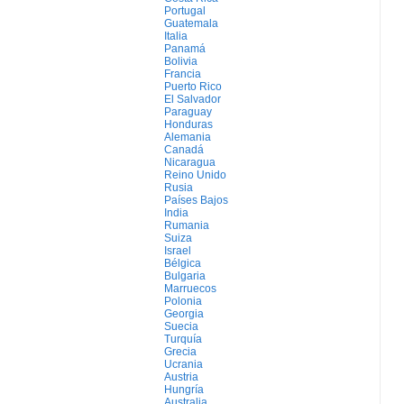
Portugal
Guatemala
Italia
Panamá
Bolivia
Francia
Puerto Rico
El Salvador
Paraguay
Honduras
Alemania
Canadá
Nicaragua
Reino Unido
Rusia
Países Bajos
India
Rumania
Suiza
Israel
Bélgica
Bulgaria
Marruecos
Polonia
Georgia
Suecia
Turquía
Grecia
Ucrania
Austria
Hungría
Australia