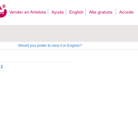
0
Vender en Artelista
Ayuda
English
Alta gratuita
Accede
Would you prefer to view it in English?
Z