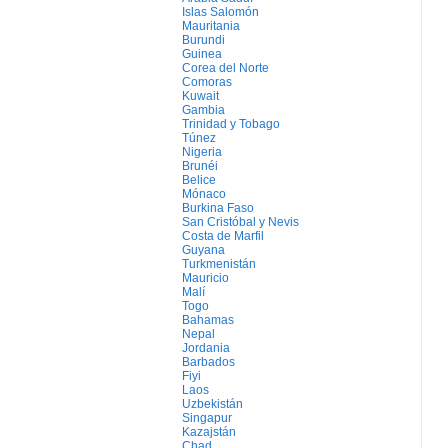
Islas Salomón
Mauritania
Burundi
Guinea
Corea del Norte
Comoras
Kuwait
Gambia
Trinidad y Tobago
Túnez
Nigeria
Brunéi
Belice
Mónaco
Burkina Faso
San Cristóbal y Nevis
Costa de Marfil
Guyana
Turkmenistán
Mauricio
Malí
Togo
Bahamas
Nepal
Jordania
Barbados
Fiyi
Laos
Uzbekistán
Singapur
Kazajstán
Chad