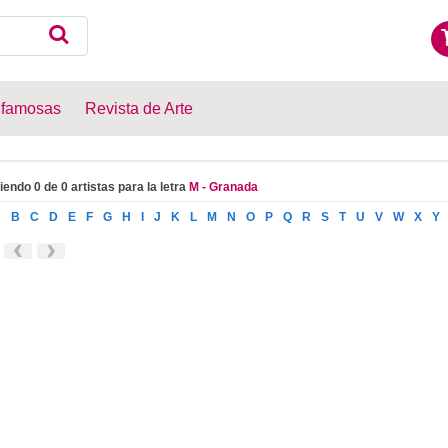
 famosas
Revista de Arte
iendo 0 de 0 artistas para la letra
M - Granada
A
B
C
D
E
F
G
H
I
J
K
L
M
N
O
P
Q
R
S
T
U
V
W
X
Y