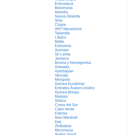
Eslovaquia
Bielorrusia
Islandia
Nueva Zelanda
Siria
Chipre
ARY Macedonia
Tailandia
Líbano
Malta
Eslovenia
Surinam
Sri Lanka
Jamaica
Bosnia y Herzegovina
Granada
Azerbaiyán
Vanuatu
Mongolia
Guinea Ecuatorial
Emiratos Árabes Unidos
Guinea-Bissau
Malasia
Ghana
Corea del Sur
Cabo Verde
Estonia
Islas Marshall
Iraq
Zimbabue
Micronesia
Arabia Saudí