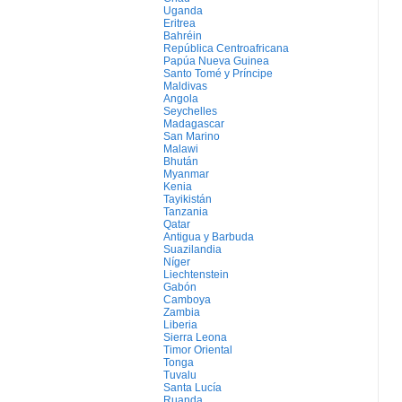
Uganda
Eritrea
Bahréin
República Centroafricana
Papúa Nueva Guinea
Santo Tomé y Príncipe
Maldivas
Angola
Seychelles
Madagascar
San Marino
Malawi
Bhután
Myanmar
Kenia
Tayikistán
Tanzania
Qatar
Antigua y Barbuda
Suazilandia
Níger
Liechtenstein
Gabón
Camboya
Zambia
Liberia
Sierra Leona
Timor Oriental
Tonga
Tuvalu
Santa Lucía
Ruanda