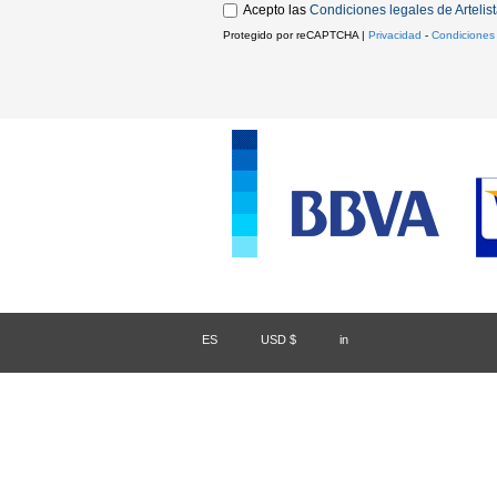
Acepto las
Condiciones legales de Artelis
Protegido por reCAPTCHA |
Privacidad
-
Condiciones
ES
/
USD $
/
in