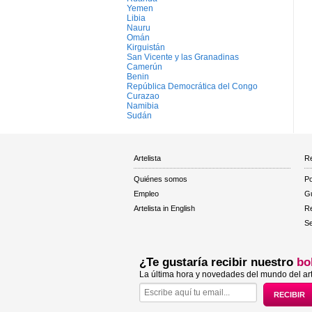
Yemen
Libia
Nauru
Omán
Kirguistán
San Vicente y las Granadinas
Camerún
Benin
República Democrática del Congo
Curazao
Namibia
Sudán
Artelista
Re
Quiénes somos
Po
Empleo
Gu
Artelista in English
R
Se
¿Te gustaría recibir nuestro
bo
La última hora y novedades del mundo del art