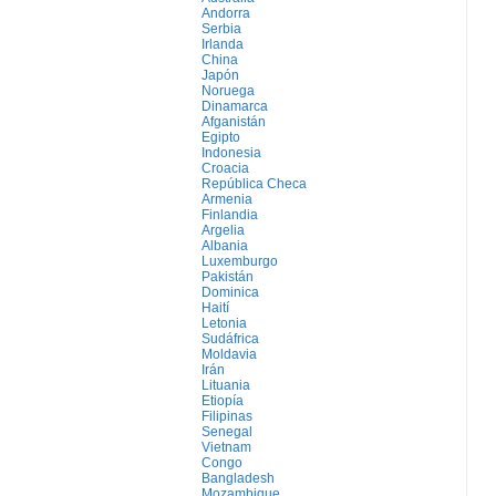
Andorra
Serbia
Irlanda
China
Japón
Noruega
Dinamarca
Afganistán
Egipto
Indonesia
Croacia
República Checa
Armenia
Finlandia
Argelia
Albania
Luxemburgo
Pakistán
Dominica
Haití
Letonia
Sudáfrica
Moldavia
Irán
Lituania
Etiopía
Filipinas
Senegal
Vietnam
Congo
Bangladesh
Mozambique