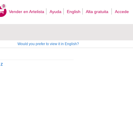
0
Vender en Artelista
Ayuda
English
Alta gratuita
Accede
Would you prefer to view it in English?
Z