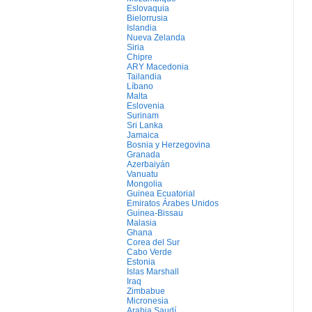
Eslovaquia
Bielorrusia
Islandia
Nueva Zelanda
Siria
Chipre
ARY Macedonia
Tailandia
Líbano
Malta
Eslovenia
Surinam
Sri Lanka
Jamaica
Bosnia y Herzegovina
Granada
Azerbaiyán
Vanuatu
Mongolia
Guinea Ecuatorial
Emiratos Árabes Unidos
Guinea-Bissau
Malasia
Ghana
Corea del Sur
Cabo Verde
Estonia
Islas Marshall
Iraq
Zimbabue
Micronesia
Arabia Saudí