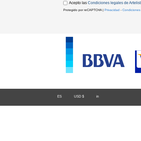
Acepto las
Condiciones legales de Artelis
Protegido por reCAPTCHA |
Privacidad
-
Condiciones
ES
/
USD $
/
in