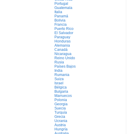
Portugal
Guatemala
Italia
Panamá
Bolivia
Francia
Puerto Rico
El Salvador
Paraguay
Honduras
Alemania
Canadá
Nicaragua
Reino Unido
Rusia
Países Bajos
India
Rumania
Suiza
Israel
Bélgica
Bulgaria
Marruecos
Polonia
Georgia
Suecia
Turquía
Grecia
Ucrania
Austria
Hungría
Australia