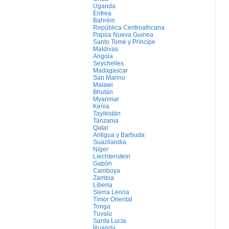
Uganda
Eritrea
Bahréin
República Centroafricana
Papúa Nueva Guinea
Santo Tomé y Príncipe
Maldivas
Angola
Seychelles
Madagascar
San Marino
Malawi
Bhután
Myanmar
Kenia
Tayikistán
Tanzania
Qatar
Antigua y Barbuda
Suazilandia
Níger
Liechtenstein
Gabón
Camboya
Zambia
Liberia
Sierra Leona
Timor Oriental
Tonga
Tuvalu
Santa Lucía
Ruanda