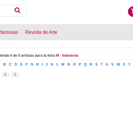
 famosas
Revista de Arte
iendo 0 de 0 artistas para la letra
M - Indonesia
A
B
C
D
E
F
G
H
I
J
K
L
M
N
O
P
Q
R
S
T
U
V
W
X
Y