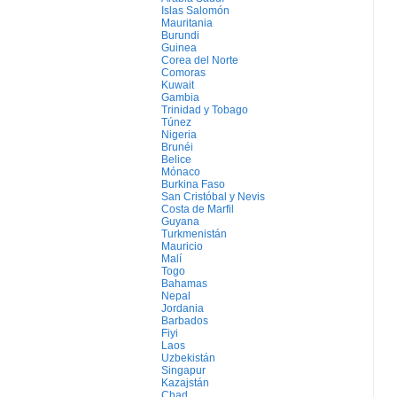
Islas Salomón
Mauritania
Burundi
Guinea
Corea del Norte
Comoras
Kuwait
Gambia
Trinidad y Tobago
Túnez
Nigeria
Brunéi
Belice
Mónaco
Burkina Faso
San Cristóbal y Nevis
Costa de Marfil
Guyana
Turkmenistán
Mauricio
Malí
Togo
Bahamas
Nepal
Jordania
Barbados
Fiyi
Laos
Uzbekistán
Singapur
Kazajstán
Chad