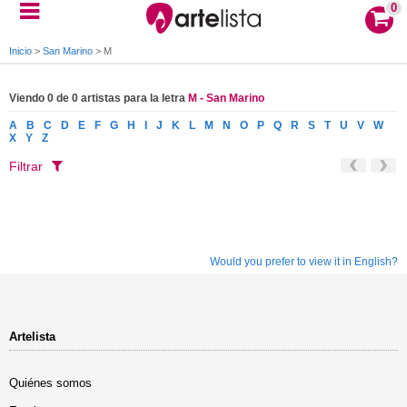
0
Inicio
>
San Marino
>
M
Viendo 0 de 0 artistas para la letra
M - San Marino
A
B
C
D
E
F
G
H
I
J
K
L
M
N
O
P
Q
R
S
T
U
V
W
X
Y
Z
Filtrar
Would you prefer to view it in English?
Artelista
Quiénes somos