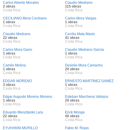
Carlos Alberto Morales
Claudio Medrano
2 obras
115 obras
Costa Rica
Costa Rica
CECILIANO Mora Ceciliano
Carlos Mora Vargas
1 obras
1 obras
Costa Rica
Costa Rica
Claudio Medrano
Cecilia Mata Masis
22 obras
41 obras
Costa Rica
Costa Rica
Carlos Mora Garro
Claudio Medrano García
1 obras
1 obras
Costa Rica
Costa Rica
Camilo Molina
Desirée Mora Camacho
1 obras
20 obras
Costa Rica
Costa Rica
EDGAR MORENO
ERNESTO MARTINEZ GAMEZ
3 obras
1 obras
Costa Rica
Costa Rica
Edgar Augusto Moreno Moreno
Esteban Marchena Vallejos
1 obras
20 obras
Costa Rica
Costa Rica
Eduardo Miesztalski Lara
Erick Monge
22 obras
40 obras
Costa Rica
Costa Rica
EYUHANNI MURILLO
Fabio M. Rojas