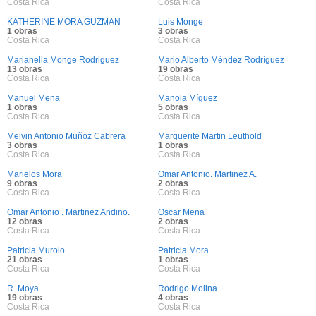
Costa Rica
Costa Rica
KATHERINE MORA GUZMAN
Luis Monge
1 obras
3 obras
Costa Rica
Costa Rica
Marianella Monge Rodriguez
Mario Alberto Méndez Rodríguez
13 obras
19 obras
Costa Rica
Costa Rica
Manuel Mena
Manola Míguez
1 obras
5 obras
Costa Rica
Costa Rica
Melvin Antonio Muñoz Cabrera
Marguerite Martin Leuthold
3 obras
1 obras
Costa Rica
Costa Rica
Marielos Mora
Omar Antonio. Martinez A.
9 obras
2 obras
Costa Rica
Costa Rica
Omar Antonio . Martinez Andino.
Oscar Mena
12 obras
2 obras
Costa Rica
Costa Rica
Patricia Murolo
Patricia Mora
21 obras
1 obras
Costa Rica
Costa Rica
R. Moya
Rodrigo Molina
19 obras
4 obras
Costa Rica
Costa Rica