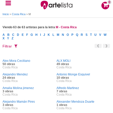
0
Inicio
>
Costa Rica
>
M
Viendo 63 de 63 artistas para la letra
M - Costa Rica
A
B
C
D
E
F
G
H
I
J
K
L
M
N
O
P
Q
R
S
T
U
V
W
X
Y
Z
Filtrar
Alex Mora Ceciliano
ALX MOLI
50 obras
49 obras
Costa Rica
Costa Rica
Alejandro Mendez
Antonio Monge Esquivel
24 obras
10 obras
Costa Rica
Costa Rica
Amalia Molina jimenez
Alfredo Martinez
3 obras
7 obras
Costa Rica
Costa Rica
Alejandro Mamán Pires
Alexander Mendoza Duarte
3 obras
1 obras
Costa Rica
Costa Rica