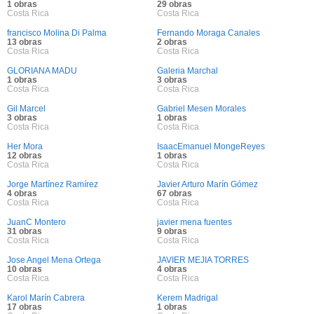
1 obras
29 obras
Costa Rica
Costa Rica
francisco Molina Di Palma
Fernando Moraga Canales
13 obras
2 obras
Costa Rica
Costa Rica
GLORIANA MADU
Galeria Marchal
1 obras
3 obras
Costa Rica
Costa Rica
Gil Marcel
Gabriel Mesen Morales
3 obras
1 obras
Costa Rica
Costa Rica
Her Mora
IsaacEmanuel MongeReyes
12 obras
1 obras
Costa Rica
Costa Rica
Jorge Martínez Ramírez
Javier Arturo Marín Gómez
4 obras
67 obras
Costa Rica
Costa Rica
JuanC Montero
javier mena fuentes
31 obras
9 obras
Costa Rica
Costa Rica
Jose Angel Mena Ortega
JAVIER MEJIA TORRES
10 obras
4 obras
Costa Rica
Costa Rica
Karol Marín Cabrera
Kerem Madrigal
17 obras
1 obras