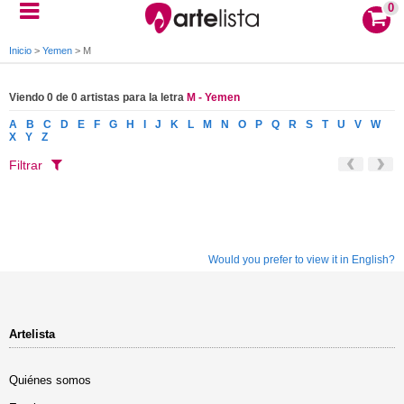
0
Inicio
>
Yemen
>
M
Viendo 0 de 0 artistas para la letra
M - Yemen
A
B
C
D
E
F
G
H
I
J
K
L
M
N
O
P
Q
R
S
T
U
V
W
X
Y
Z
Filtrar
Would you prefer to view it in English?
Artelista
Quiénes somos