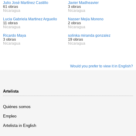
Julio José Martínez Castillo
Javier Madheavier
61 obras
3 obras
Nicaragua
Nicaragua
Lucia Gabriela Martinez Arguello
Nasser Mejia Moreno
11 obras
2 obras
Nicaragua
Nicaragua
Ricardo Maya
solinka miranda gonzalez
3 obras
19 obras
Nicaragua
Nicaragua
Would you prefer to view it in English?
Artelista
Quiénes somos
Empleo
Artelista in English