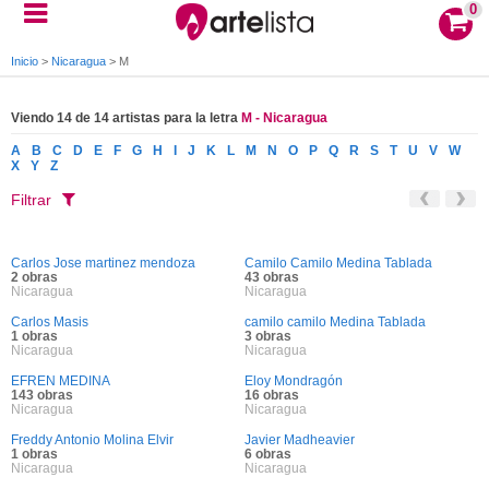
0
Inicio
>
Nicaragua
>
M
Viendo 14 de 14 artistas para la letra
M - Nicaragua
A
B
C
D
E
F
G
H
I
J
K
L
M
N
O
P
Q
R
S
T
U
V
W
X
Y
Z
Filtrar
Carlos Jose martinez mendoza
Camilo Camilo Medina Tablada
2 obras
43 obras
Nicaragua
Nicaragua
Carlos Masis
camilo camilo Medina Tablada
1 obras
3 obras
Nicaragua
Nicaragua
EFREN MEDINA
Eloy Mondragón
143 obras
16 obras
Nicaragua
Nicaragua
Freddy Antonio Molina Elvir
Javier Madheavier
1 obras
6 obras
Nicaragua
Nicaragua